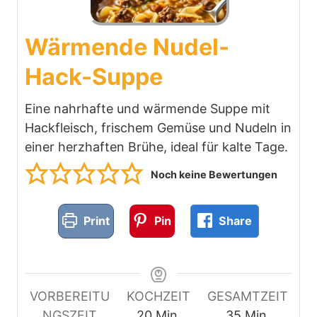
Wärmende Nudel-
Hack-Suppe
Eine nahrhafte und wärmende Suppe mit
Hackfleisch, frischem Gemüse und Nudeln in
einer herzhaften Brühe, ideal für kalte Tage.
Noch keine Bewertungen
Print
Pin
Share
VORBEREITU
KOCHZEIT
GESAMTZEIT
M
M
NGSZEIT
20
Min.
35
Min.