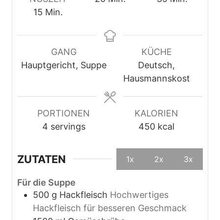
M
i
i
15
Min.
i
n
n
n
u
u
u
t
t
GANG
KÜCHE
t
e
e
Hauptgericht, Suppe
Deutsch,
e
n
n
Hausmannskost
n
PORTIONEN
KALORIEN
4
servings
450
kcal
ZUTATEN
1x
2x
3x
Für die Suppe
500
g
Hackfleisch
Hochwertiges
Hackfleisch für besseren Geschmack