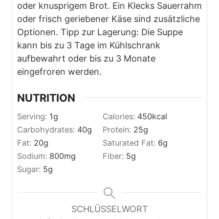
oder knusprigem Brot. Ein Klecks Sauerrahm
oder frisch geriebener Käse sind zusätzliche
Optionen. Tipp zur Lagerung: Die Suppe
kann bis zu 3 Tage im Kühlschrank
aufbewahrt oder bis zu 3 Monate
eingefroren werden.
NUTRITION
Serving:
1
g
Calories:
450
kcal
Carbohydrates:
40
g
Protein:
25
g
Fat:
20
g
Saturated Fat:
6
g
Sodium:
800
mg
Fiber:
5
g
Sugar:
5
g
SCHLÜSSELWORT