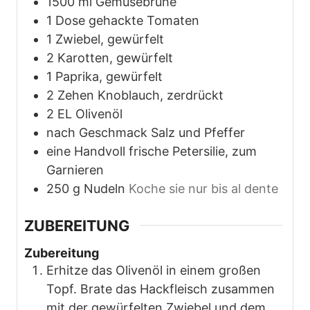
1500
ml
Gemüsebrühe
1
Dose
gehackte Tomaten
1
Zwiebel, gewürfelt
2
Karotten, gewürfelt
1
Paprika, gewürfelt
2
Zehen
Knoblauch, zerdrückt
2
EL
Olivenöl
nach Geschmack
Salz und Pfeffer
eine Handvoll
frische Petersilie, zum
Garnieren
250
g
Nudeln
Koche sie nur bis al dente
ZUBEREITUNG
Zubereitung
Erhitze das Olivenöl in einem großen
Topf. Brate das Hackfleisch zusammen
mit der gewürfelten Zwiebel und dem