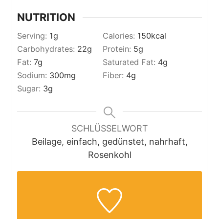
NUTRITION
Serving:
1
g
Calories:
150
kcal
Carbohydrates:
22
g
Protein:
5
g
Fat:
7
g
Saturated Fat:
4
g
Sodium:
300
mg
Fiber:
4
g
Sugar:
3
g
SCHLÜSSELWORT
Beilage, einfach, gedünstet, nahrhaft,
Rosenkohl