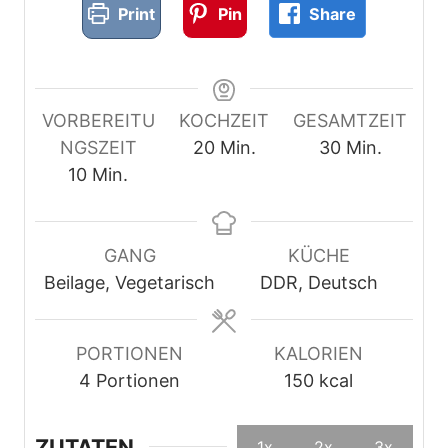
Print
Pin
Share
VORBEREITU
KOCHZEIT
GESAMTZEIT
M
M
NGSZEIT
20
Min.
30
Min.
M
i
i
10
Min.
i
n
n
n
u
u
u
t
t
GANG
KÜCHE
t
e
e
Beilage, Vegetarisch
DDR, Deutsch
e
n
n
n
PORTIONEN
KALORIEN
4
Portionen
150
kcal
ZUTATEN
1x
2x
3x