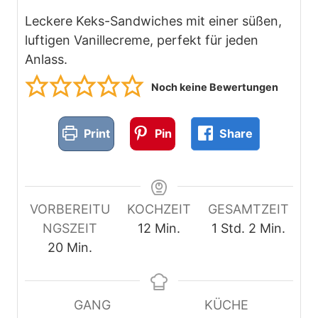
Leckere Keks-Sandwiches mit einer süßen,
luftigen Vanillecreme, perfekt für jeden
Anlass.
Noch keine Bewertungen
Print
Pin
Share
VORBEREITU
KOCHZEIT
GESAMTZEIT
M
S
M
NGSZEIT
12
Min.
1
Std.
2
Min.
M
i
t
i
20
Min.
i
n
u
n
n
u
n
u
u
t
d
t
GANG
KÜCHE