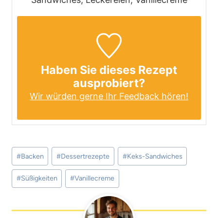
Haben Sie dieses Rezept
ausprobiert?
Wir würden gerne Ihr Feedback hören!
Schlagworte:
#
Backen
#
Dessertrezepte
#
Keks-Sandwiches
#
Süßigkeiten
#
Vanillecreme