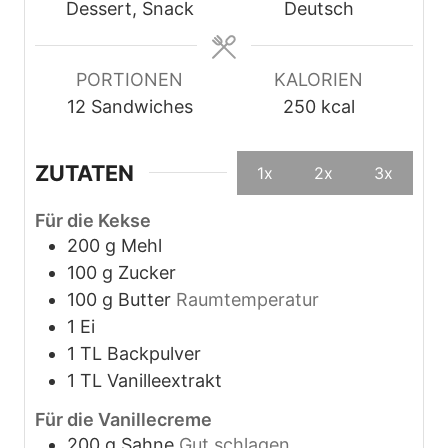
t
e
e
e
Dessert, Snack
Deutsch
e
n
n
n
PORTIONEN
KALORIEN
12
Sandwiches
250
kcal
ZUTATEN
1x
2x
3x
Für die Kekse
200
g
Mehl
100
g
Zucker
100
g
Butter
Raumtemperatur
1
Ei
1
TL
Backpulver
1
TL
Vanilleextrakt
Für die Vanillecreme
200
g
Sahne
Gut schlagen