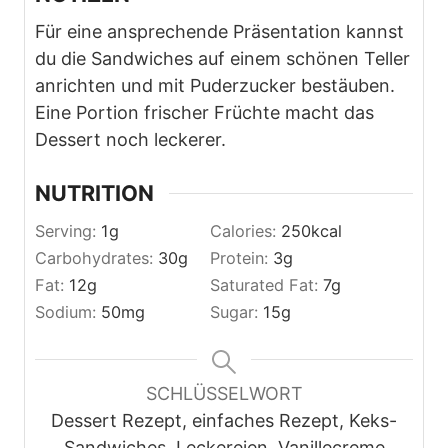
Für eine ansprechende Präsentation kannst
du die Sandwiches auf einem schönen Teller
anrichten und mit Puderzucker bestäuben.
Eine Portion frischer Früchte macht das
Dessert noch leckerer.
NUTRITION
Serving:
1
g
Calories:
250
kcal
Carbohydrates:
30
g
Protein:
3
g
Fat:
12
g
Saturated Fat:
7
g
Sodium:
50
mg
Sugar:
15
g
SCHLÜSSELWORT
Dessert Rezept, einfaches Rezept, Keks-
Sandwiches, Leckereien, Vanillecreme