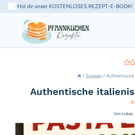
Zum
Hol dir unser KOSTENLOSES REZEPT-E-BOOK!
Inhalt
springen
/
Suppen
/
Authentische 
Authentische italieni
S
Von
Lukas