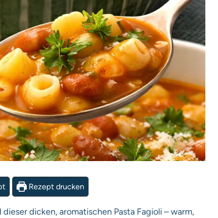
pt
Rezept drucken
 dieser dicken, aromatischen Pasta Fagioli – warm,