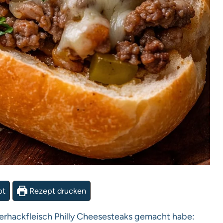
pt
Rezept drucken
nderhackfleisch Philly Cheesesteaks gemacht habe: