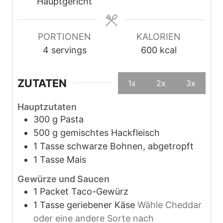
e
n
n
Hauptgericht
n
PORTIONEN
KALORIEN
4
servings
600
kcal
ZUTATEN
1x
2x
3x
Hauptzutaten
300
g
Pasta
500
g
gemischtes Hackfleisch
1
Tasse
schwarze Bohnen, abgetropft
1
Tasse
Mais
Gewürze und Saucen
1
Packet
Taco-Gewürz
1
Tasse
geriebener Käse
Wähle Cheddar
oder eine andere Sorte nach