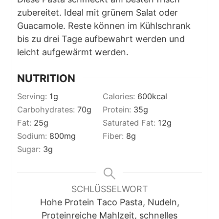
zubereitet. Ideal mit grünem Salat oder
Guacamole. Reste können im Kühlschrank
bis zu drei Tage aufbewahrt werden und
leicht aufgewärmt werden.
NUTRITION
Serving:
1
g
Calories:
600
kcal
Carbohydrates:
70
g
Protein:
35
g
Fat:
25
g
Saturated Fat:
12
g
Sodium:
800
mg
Fiber:
8
g
Sugar:
3
g
SCHLÜSSELWORT
Hohe Protein Taco Pasta, Nudeln,
Proteinreiche Mahlzeit, schnelles