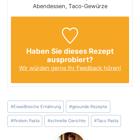
Abendessen, Taco-Gewürze
Haben Sie dieses Rezept
ausprobiert?
Wir würden gerne Ihr Feedback hören!
Schlagworte:
#
Eiweißreiche Ernährung
#
gesunde Rezepte
#
Protein Pasta
#
schnelle Gerichte
#
Taco Pasta