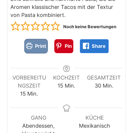
Aromen klassischer Tacos mit der Textur
von Pasta kombiniert.
Noch keine Bewertungen
Print
Pin
Share
VORBEREITU
KOCHZEIT
GESAMTZEIT
M
M
NGSZEIT
15
Min.
30
Min.
M
i
i
15
Min.
i
n
n
n
u
u
u
t
t
GANG
KÜCHE
t
e
e
Abendessen,
Mexikanisch