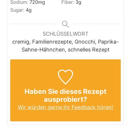
Sodium:
720
mg
Fiber:
3
g
Sugar:
4
g
SCHLÜSSELWORT
cremig, Familienrezepte, Gnocchi, Paprika-
Sahne-Hähnchen, schnelles Rezept
Haben Sie dieses Rezept
ausprobiert?
Wir würden gerne Ihr Feedback hören!