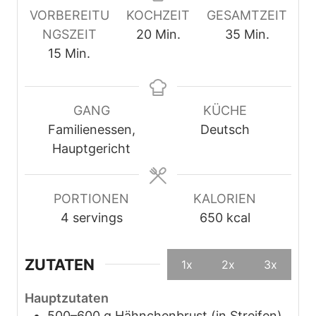
VORBEREITU
KOCHZEIT
GESAMTZEIT
M
M
NGSZEIT
20
Min.
35
Min.
M
i
i
15
Min.
i
n
n
n
u
u
u
t
t
GANG
KÜCHE
t
e
e
Familienessen,
Deutsch
e
n
n
Hauptgericht
n
PORTIONEN
KALORIEN
4
servings
650
kcal
ZUTATEN
1x
2x
3x
Hauptzutaten
500–600
g
Hähnchenbrust (in Streifen)