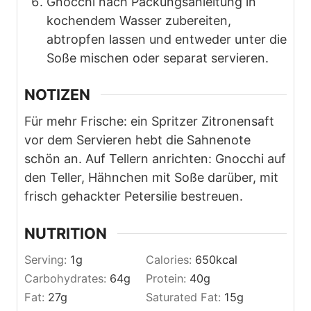
Gnocchi nach Packungsanleitung in
kochendem Wasser zubereiten,
abtropfen lassen und entweder unter die
Soße mischen oder separat servieren.
NOTIZEN
Für mehr Frische: ein Spritzer Zitronensaft
vor dem Servieren hebt die Sahnenote
schön an. Auf Tellern anrichten: Gnocchi auf
den Teller, Hähnchen mit Soße darüber, mit
frisch gehackter Petersilie bestreuen.
NUTRITION
Serving:
1
g
Calories:
650
kcal
Carbohydrates:
64
g
Protein:
40
g
Fat:
27
g
Saturated Fat:
15
g