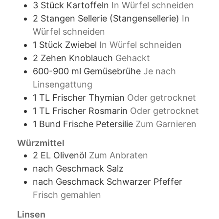
3
Stück
Kartoffeln
In Würfel schneiden
2
Stangen
Sellerie (Stangensellerie)
In
Würfel schneiden
1
Stück
Zwiebel
In Würfel schneiden
2
Zehen
Knoblauch
Gehackt
600-900
ml
Gemüsebrühe
Je nach
Linsengattung
1
TL
Frischer Thymian
Oder getrocknet
1
TL
Frischer Rosmarin
Oder getrocknet
1
Bund
Frische Petersilie
Zum Garnieren
Würzmittel
2
EL
Olivenöl
Zum Anbraten
nach Geschmack
Salz
nach Geschmack
Schwarzer Pfeffer
Frisch gemahlen
Linsen