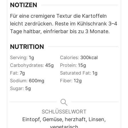
NOTIZEN
Für eine cremigere Textur die Kartoffeln
leicht zerdrücken. Reste im Kühlschrank 3–4
Tage haltbar, einfrierbar bis zu 3 Monate.
NUTRITION
Serving:
1
g
Calories:
300
kcal
Carbohydrates:
45
g
Protein:
15
g
Fat:
7
g
Saturated Fat:
1
g
Sodium:
600
mg
Fiber:
12
g
Sugar:
5
g
SCHLÜSSELWORT
Eintopf, Gemüse, herzhaft, Linsen,
vegetarisch