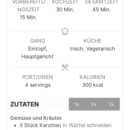
VORBEREITU
KOCHZEIT
GESAMTZEIT
M
M
NGSZEIT
30
Min.
45
Min.
M
i
i
15
Min.
i
n
n
n
u
u
u
t
t
GANG
KÜCHE
t
e
e
Eintopf,
Irisch, Vegetarisch
e
n
n
Hauptgericht
n
PORTIONEN
KALORIEN
4
servings
300
kcal
ZUTATEN
1x
2x
3x
Gemüse und Kräuter
3
Stück
Karotten
In Würfel schneiden