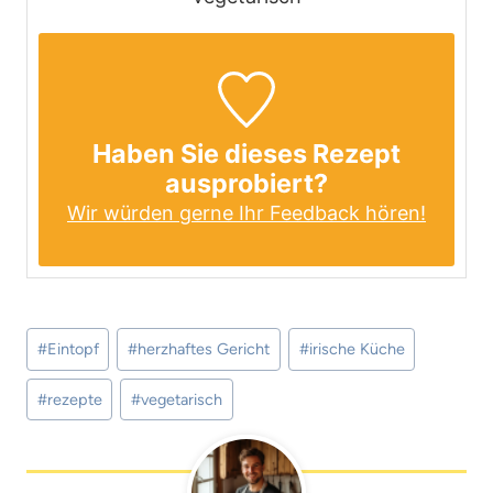
Haben Sie dieses Rezept
ausprobiert?
Wir würden gerne Ihr Feedback hören!
Schlagworte:
#
Eintopf
#
herzhaftes Gericht
#
irische Küche
#
rezepte
#
vegetarisch