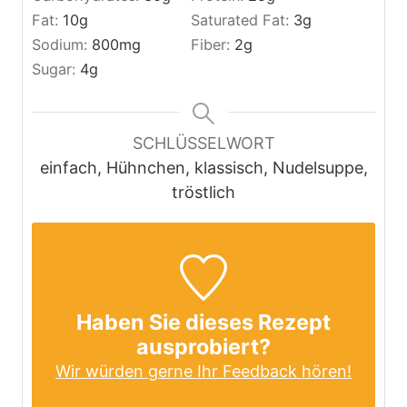
Fat:
10
g
Saturated Fat:
3
g
Sodium:
800
mg
Fiber:
2
g
Sugar:
4
g
SCHLÜSSELWORT
einfach, Hühnchen, klassisch, Nudelsuppe,
tröstlich
Haben Sie dieses Rezept
ausprobiert?
Wir würden gerne Ihr Feedback hören!