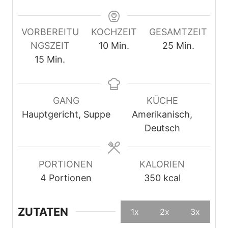
VORBEREITU
KOCHZEIT
GESAMTZEIT
M
M
NGSZEIT
10
Min.
25
Min.
M
i
i
15
Min.
i
n
n
n
u
u
u
t
t
GANG
KÜCHE
t
e
e
Hauptgericht, Suppe
Amerikanisch,
e
n
n
Deutsch
n
PORTIONEN
KALORIEN
4
Portionen
350
kcal
ZUTATEN
1x
2x
3x