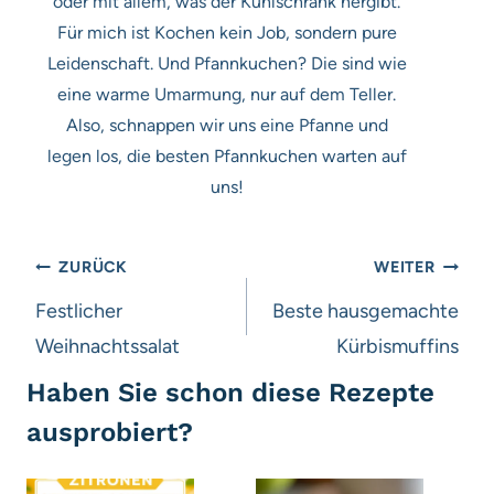
oder mit allem, was der Kühlschrank hergibt.
Für mich ist Kochen kein Job, sondern pure
Leidenschaft. Und Pfannkuchen? Die sind wie
eine warme Umarmung, nur auf dem Teller.
Also, schnappen wir uns eine Pfanne und
legen los, die besten Pfannkuchen warten auf
uns!
Beitragsnavigation
ZURÜCK
WEITER
Festlicher
Beste hausgemachte
Weihnachtssalat
Kürbismuffins
Haben Sie schon diese Rezepte
ausprobiert?