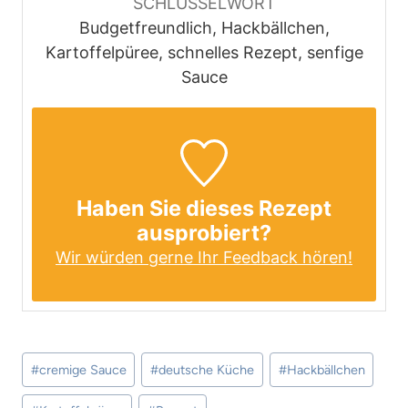
SCHLÜSSELWORT
Budgetfreundlich, Hackbällchen,
Kartoffelpüree, schnelles Rezept, senfige
Sauce
Haben Sie dieses Rezept
ausprobiert?
Wir würden gerne Ihr Feedback hören!
Schlagworte:
#
cremige Sauce
#
deutsche Küche
#
Hackbällchen