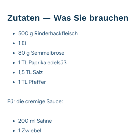
Zutaten — Was Sie brauchen
500 g Rinderhackfleisch
1 Ei
80 g Semmelbrösel
1 TL Paprika edelsüß
1,5 TL Salz
1 TL Pfeffer
Für die cremige Sauce:
200 ml Sahne
1 Zwiebel