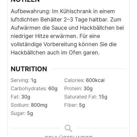
Aufbewahrung: Im Kühlschrank in einem
luftdichten Behälter 2–3 Tage haltbar. Zum
Aufwärmen die Sauce und Hackbällchen bei
niedriger Hitze erwärmen. Für eine
vollständige Vorbereitung können Sie die
Hackbällchen auch im Ofen garen.
NUTRITION
Serving:
1
g
Calories:
600
kcal
Carbohydrates:
60
g
Protein:
30
g
Fat:
30
g
Saturated Fat:
15
g
Sodium:
800
mg
Fiber:
5
g
Sugar:
5
g