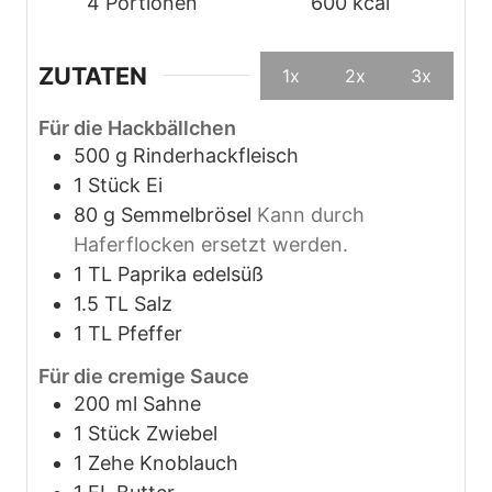
4
Portionen
600
kcal
ZUTATEN
1x
2x
3x
Für die Hackbällchen
500
g
Rinderhackfleisch
1
Stück
Ei
80
g
Semmelbrösel
Kann durch
Haferflocken ersetzt werden.
1
TL
Paprika edelsüß
1.5
TL
Salz
1
TL
Pfeffer
Für die cremige Sauce
200
ml
Sahne
1
Stück
Zwiebel
1
Zehe
Knoblauch