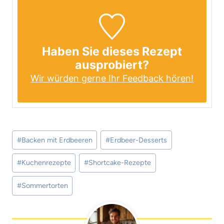
Haben Sie dieses Rezept
ausprobiert?
Wir würden gerne Ihr Feedback hören!
Schlagworte:
#
Backen mit Erdbeeren
#
Erdbeer-Desserts
#
Kuchenrezepte
#
Shortcake-Rezepte
#
Sommertorten