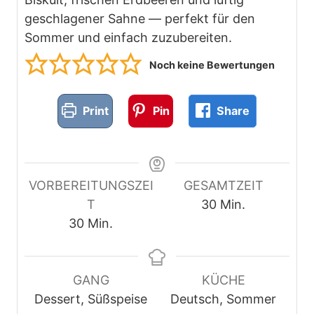
geschlagener Sahne — perfekt für den
Sommer und einfach zuzubereiten.
Noch keine Bewertungen
Print
Pin
Share
VORBEREITUNGSZEI
GESAMTZEIT
M
T
30
Min.
M
i
30
Min.
i
n
n
u
u
t
GANG
KÜCHE
t
e
Dessert, Süßspeise
Deutsch, Sommer