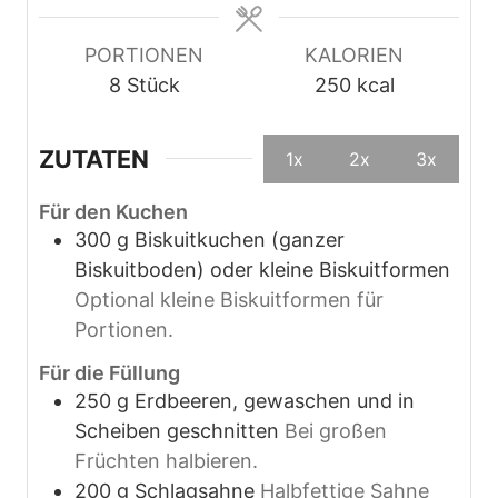
e
n
n
PORTIONEN
KALORIEN
8
Stück
250
kcal
ZUTATEN
1x
2x
3x
Für den Kuchen
300
g
Biskuitkuchen (ganzer
Biskuitboden) oder kleine Biskuitformen
Optional kleine Biskuitformen für
Portionen.
Für die Füllung
250
g
Erdbeeren, gewaschen und in
Scheiben geschnitten
Bei großen
Früchten halbieren.
200
g
Schlagsahne
Halbfettige Sahne