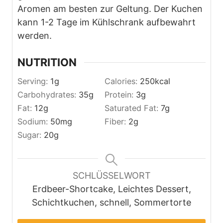
Aromen am besten zur Geltung. Der Kuchen
kann 1-2 Tage im Kühlschrank aufbewahrt
werden.
NUTRITION
Serving:
1
g
Calories:
250
kcal
Carbohydrates:
35
g
Protein:
3
g
Fat:
12
g
Saturated Fat:
7
g
Sodium:
50
mg
Fiber:
2
g
Sugar:
20
g
SCHLÜSSELWORT
Erdbeer-Shortcake, Leichtes Dessert,
Schichtkuchen, schnell, Sommertorte