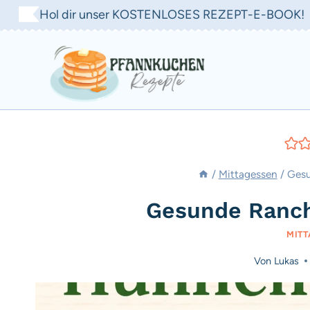
Zum
Hol dir unser KOSTENLOSES REZEPT-E-BOOK!
Inhalt
springen
/
Mittagessen
/
Gesu
Gesunde Ranc
MITT
Von
Lukas