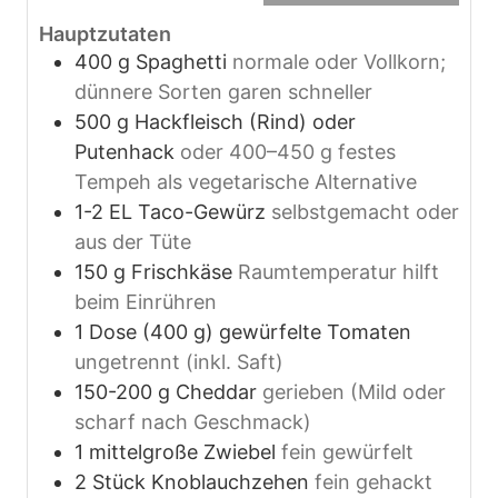
Hauptzutaten
400
g
Spaghetti
normale oder Vollkorn;
dünnere Sorten garen schneller
500
g
Hackfleisch (Rind) oder
Putenhack
oder 400–450 g festes
Tempeh als vegetarische Alternative
1-2
EL
Taco-Gewürz
selbstgemacht oder
aus der Tüte
150
g
Frischkäse
Raumtemperatur hilft
beim Einrühren
1
Dose (400 g)
gewürfelte Tomaten
ungetrennt (inkl. Saft)
150-200
g
Cheddar
gerieben (Mild oder
scharf nach Geschmack)
1
mittelgroße
Zwiebel
fein gewürfelt
2
Stück
Knoblauchzehen
fein gehackt