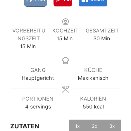
VORBEREITU
KOCHZEIT
GESAMTZEIT
M
M
NGSZEIT
15
Min.
30
Min.
M
i
i
15
Min.
i
n
n
n
u
u
u
t
t
GANG
KÜCHE
t
e
e
Hauptgericht
Mexikanisch
e
n
n
n
PORTIONEN
KALORIEN
4
servings
550
kcal
ZUTATEN
1x
2x
3x