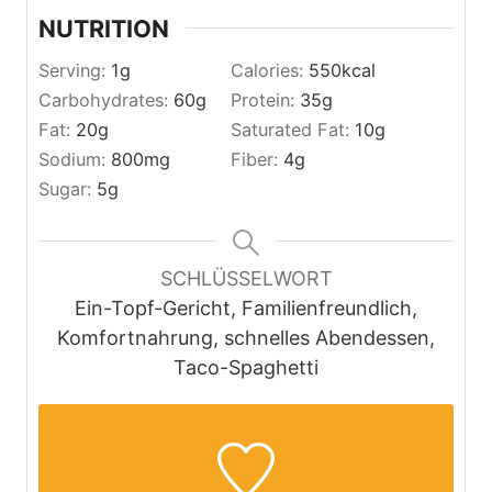
NUTRITION
Serving:
1
g
Calories:
550
kcal
Carbohydrates:
60
g
Protein:
35
g
Fat:
20
g
Saturated Fat:
10
g
Sodium:
800
mg
Fiber:
4
g
Sugar:
5
g
SCHLÜSSELWORT
Ein-Topf-Gericht, Familienfreundlich,
Komfortnahrung, schnelles Abendessen,
Taco-Spaghetti