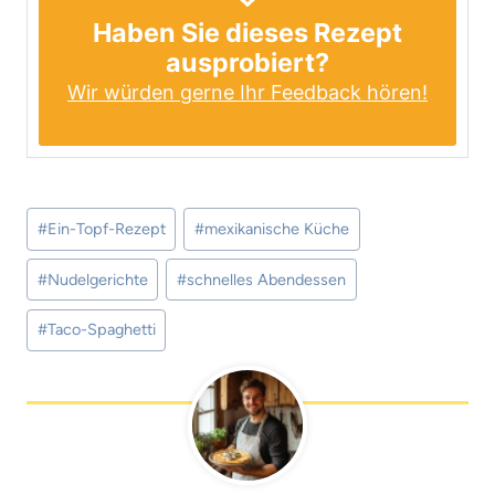
Haben Sie dieses Rezept
ausprobiert?
Wir würden gerne Ihr Feedback hören!
Schlagworte:
#
Ein-Topf-Rezept
#
mexikanische Küche
#
Nudelgerichte
#
schnelles Abendessen
#
Taco-Spaghetti