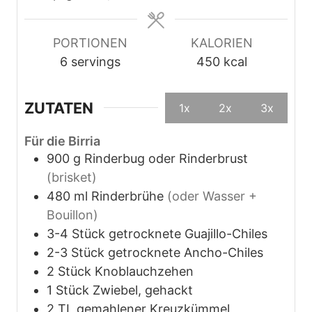
e
n
n
n
n
PORTIONEN
KALORIEN
6
servings
450
kcal
ZUTATEN
1x
2x
3x
Für die Birria
900
g
Rinderbug oder Rinderbrust
(brisket)
480
ml
Rinderbrühe
(oder Wasser +
Bouillon)
3-4
Stück
getrocknete Guajillo-Chiles
2-3
Stück
getrocknete Ancho-Chiles
2
Stück
Knoblauchzehen
1
Stück
Zwiebel, gehackt
2
TL
gemahlener Kreuzkümmel