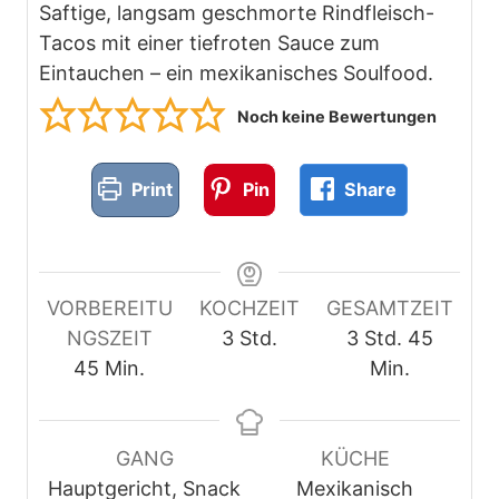
Saftige, langsam geschmorte Rindfleisch-
Tacos mit einer tiefroten Sauce zum
Eintauchen – ein mexikanisches Soulfood.
Noch keine Bewertungen
Print
Pin
Share
VORBEREITU
KOCHZEIT
GESAMTZEIT
S
S
M
NGSZEIT
3
Std.
3
Std.
45
M
t
t
i
45
Min.
Min.
i
u
u
n
n
n
n
u
u
d
d
t
GANG
KÜCHE
t
e
e
e
Hauptgericht, Snack
Mexikanisch