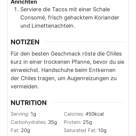
Anrichten
Serviere die Tacos mit einer Schale
Consomé, frisch gehacktem Koriander
und Limettenachteln.
NOTIZEN
Für den besten Geschmack röste die Chiles
kurz in einer trockenen Pfanne, bevor du sie
einweichst. Handschuhe beim Entkernen
der Chiles tragen, um Augenreizungen zu
vermeiden.
NUTRITION
Serving:
1
g
Calories:
450
kcal
Carbohydrates:
35
g
Protein:
25
g
Fat:
20
g
Saturated Fat:
10
g