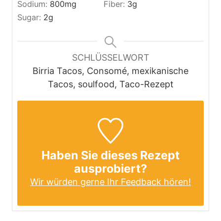
Sodium:
800
mg
Fiber:
3
g
Sugar:
2
g
SCHLÜSSELWORT
Birria Tacos, Consomé, mexikanische
Tacos, soulfood, Taco-Rezept
Haben Sie dieses Rezept
ausprobiert?
Wir würden gerne Ihr Feedback hören!