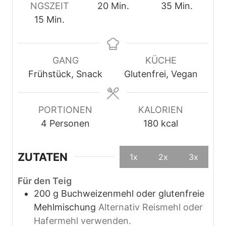
M
M
NGSZEIT
20
Min.
35
Min.
M
i
i
15
Min.
i
n
n
n
u
u
u
t
t
GANG
KÜCHE
t
e
e
Frühstück, Snack
Glutenfrei, Vegan
e
n
n
n
PORTIONEN
KALORIEN
4
Personen
180
kcal
ZUTATEN
1x
2x
3x
Für den Teig
200
g
Buchweizenmehl oder glutenfreie
Mehlmischung
Alternativ Reismehl oder
Hafermehl verwenden.