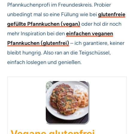
Pfannkuchenprofi im Freundeskreis. Probier
unbedingt mal so eine Füllung wie bei
glutenfreie
gefüllte Pfannkuchen (vegan)
oder hol dir noch
mehr Inspiration bei den
einfachen veganen
Pfannkuchen (glutenfrei)
– ich garantiere, keiner
bleibt hungrig. Also ran an die Teigschüssel,
einfach loslegen und genießen.
Vegane glutenfrei