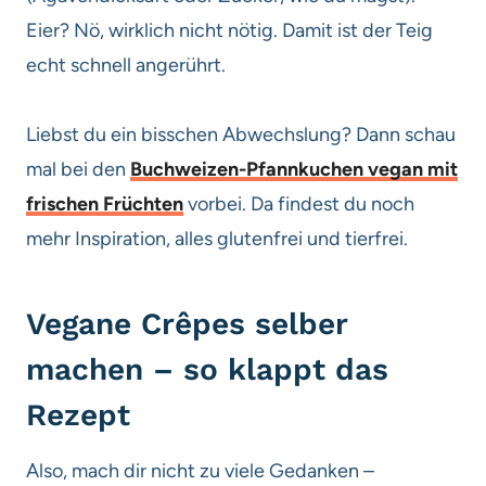
Eier? Nö, wirklich nicht nötig. Damit ist der Teig
echt schnell angerührt.
Liebst du ein bisschen Abwechslung? Dann schau
mal bei den
Buchweizen-Pfannkuchen vegan mit
frischen Früchten
vorbei. Da findest du noch
mehr Inspiration, alles glutenfrei und tierfrei.
Vegane Crêpes selber
machen – so klappt das
Rezept
Also, mach dir nicht zu viele Gedanken –