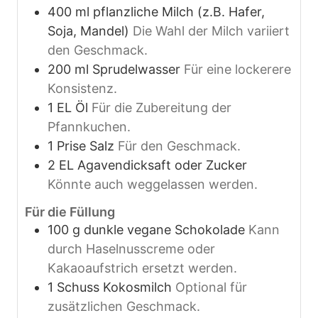
400
ml
pflanzliche Milch (z.B. Hafer,
Soja, Mandel)
Die Wahl der Milch variiert
den Geschmack.
200
ml
Sprudelwasser
Für eine lockerere
Konsistenz.
1
EL
Öl
Für die Zubereitung der
Pfannkuchen.
1
Prise
Salz
Für den Geschmack.
2
EL
Agavendicksaft oder Zucker
Könnte auch weggelassen werden.
Für die Füllung
100
g
dunkle vegane Schokolade
Kann
durch Haselnusscreme oder
Kakaoaufstrich ersetzt werden.
1
Schuss
Kokosmilch
Optional für
zusätzlichen Geschmack.