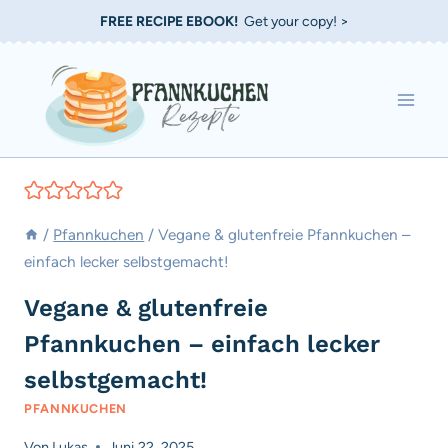
Zum
FREE RECIPE EBOOK!
Get your copy! >
Inhalt
springen
/
Pfannkuchen
/
Vegane & glutenfreie Pfannkuchen –
einfach lecker selbstgemacht!
Vegane & glutenfreie
Pfannkuchen – einfach lecker
selbstgemacht!
PFANNKUCHEN
Von
Lukas
Juni 22, 2025