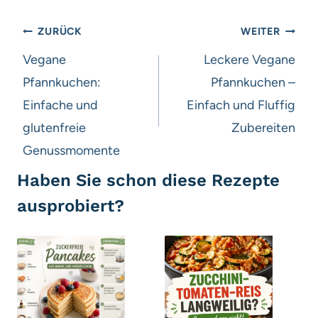
Beitragsnavigation
ZURÜCK
WEITER
Vegane
Leckere Vegane
Pfannkuchen:
Pfannkuchen –
Einfache und
Einfach und Fluffig
glutenfreie
Zubereiten
Genussmomente
Haben Sie schon diese Rezepte
ausprobiert?