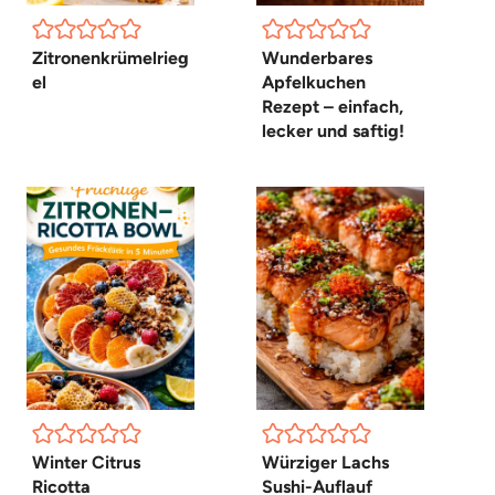
Zitronenkrümelrieg
Wunderbares
el
Apfelkuchen
Rezept – einfach,
lecker und saftig!
Winter Citrus
Würziger Lachs
Ricotta
Sushi-Auflauf