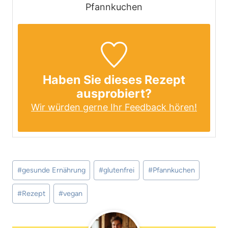
Pfannkuchen
Haben Sie dieses Rezept
ausprobiert?
Wir würden gerne Ihr Feedback hören!
Schlagworte:
#
gesunde Ernährung
#
glutenfrei
#
Pfannkuchen
#
Rezept
#
vegan