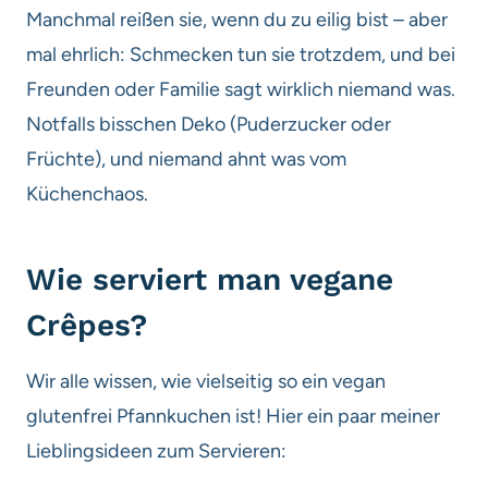
Manchmal reißen sie, wenn du zu eilig bist – aber
mal ehrlich: Schmecken tun sie trotzdem, und bei
Freunden oder Familie sagt wirklich niemand was.
Notfalls bisschen Deko (Puderzucker oder
Früchte), und niemand ahnt was vom
Küchenchaos.
Wie serviert man vegane
Crêpes?
Wir alle wissen, wie vielseitig so ein vegan
glutenfrei Pfannkuchen ist! Hier ein paar meiner
Lieblingsideen zum Servieren: