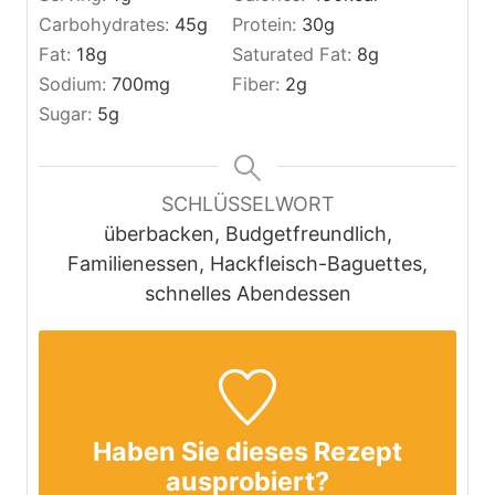
Carbohydrates:
45
g
Protein:
30
g
Fat:
18
g
Saturated Fat:
8
g
Sodium:
700
mg
Fiber:
2
g
Sugar:
5
g
SCHLÜSSELWORT
überbacken, Budgetfreundlich,
Familienessen, Hackfleisch-Baguettes,
schnelles Abendessen
Haben Sie dieses Rezept
ausprobiert?