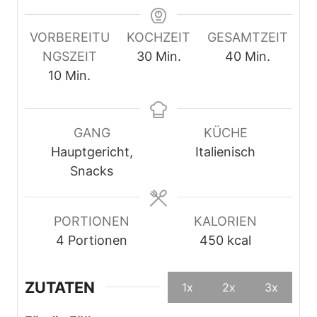
VORBEREITU
KOCHZEIT
GESAMTZEIT
M
M
NGSZEIT
30
Min.
40
Min.
M
i
i
10
Min.
i
n
n
n
u
u
u
t
t
GANG
KÜCHE
t
e
e
Hauptgericht,
Italienisch
e
n
n
Snacks
n
PORTIONEN
KALORIEN
4
Portionen
450
kcal
ZUTATEN
1x
2x
3x