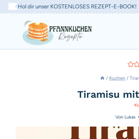
Zum
Hol dir unser KOSTENLOSES REZEPT-E-BOOK!
Inhalt
springen
/
Kuchen
/
Tira
Tiramisu mi
K
Von
Lukas