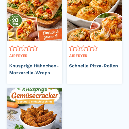
AIRFRYER
AIRFRYER
Knusprige Hähnchen-
Schnelle Pizza-Rollen
Mozzarella-Wraps