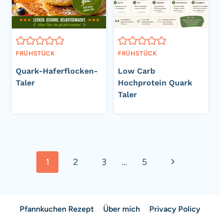
FRÜHSTÜCK
FRÜHSTÜCK
Quark-Haferflocken-
Low Carb
Taler
Hochprotein Quark
Taler
Seitennavigation
Nächste
1
2
3
…
5
Seite
Pfannkuchen Rezept
Über mich
Privacy Policy