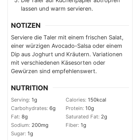
Die Taler auf Küchenpapier abtropfen
lassen und warm servieren.
NOTIZEN
Serviere die Taler mit einem frischen Salat,
einer würzigen Avocado-Salsa oder einem
Dip aus Joghurt und Kräutern. Variationen
mit verschiedenen Käsesorten oder
Gewürzen sind empfehlenswert.
NUTRITION
Serving:
1
g
Calories:
150
kcal
Carbohydrates:
6
g
Protein:
10
g
Fat:
8
g
Saturated Fat:
2
g
Sodium:
200
mg
Fiber:
1
g
Sugar:
1
g