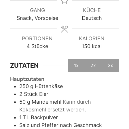
n
u
u
u
t
t
GANG
KÜCHE
t
e
e
Snack, Vorspeise
Deutsch
e
n
n
n
PORTIONEN
KALORIEN
4
Stücke
150
kcal
ZUTATEN
1x
2x
3x
Hauptzutaten
250
g
Hüttenkäse
2
Stück
Eier
50
g
Mandelmehl
Kann durch
Kokosmehl ersetzt werden.
1
TL
Backpulver
Salz und Pfeffer nach Geschmack