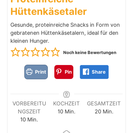
Hüttenkäsetaler
Gesunde, proteinreiche Snacks in Form von
gebratenen Hüttenkäsetalern, ideal für den
kleinen Hunger.
Noch keine Bewertungen
Print
Pin
Share
VORBEREITU
KOCHZEIT
GESAMTZEIT
M
M
NGSZEIT
10
Min.
20
Min.
M
i
i
10
Min.
i
n
n