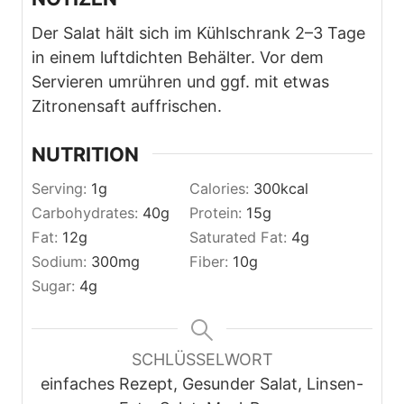
Der Salat hält sich im Kühlschrank 2–3 Tage
in einem luftdichten Behälter. Vor dem
Servieren umrühren und ggf. mit etwas
Zitronensaft auffrischen.
NUTRITION
Serving:
1
g
Calories:
300
kcal
Carbohydrates:
40
g
Protein:
15
g
Fat:
12
g
Saturated Fat:
4
g
Sodium:
300
mg
Fiber:
10
g
Sugar:
4
g
SCHLÜSSELWORT
einfaches Rezept, Gesunder Salat, Linsen-