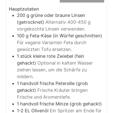
Hauptzutaten
200
g
grüne oder braune Linsen
(getrocknet)
Alternativ 400-450 g
vorgekochte Linsen verwenden.
100
g
Feta-Käse (in Würfel geschnitten)
Für vegane Varianten Feta durch
gewürzten Tofu ersetzen.
1
stück
kleine rote Zwiebel (fein
gehackt)
Optional in kaltem Wasser
ziehen lassen, um die Schärfe zu
mildern.
1
handvoll
frische Petersilie (grob
gehackt)
Frische Kräuter bringen
Frische und Aromentiefe.
1
handvoll
frische Minze (grob gehackt)
1-2
EL
Olivenöl
Ein Spritzer am Ende für