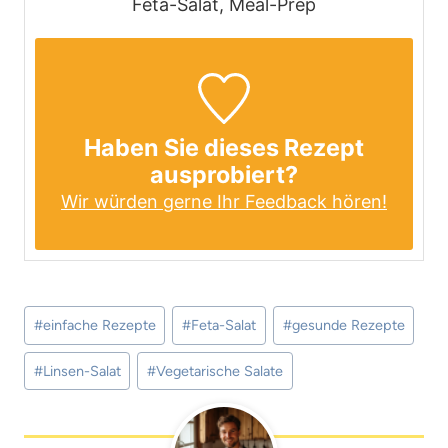
Feta-Salat, Meal-Prep
Haben Sie dieses Rezept
ausprobiert?
Wir würden gerne Ihr Feedback hören!
Schlagworte:
#
einfache Rezepte
#
Feta-Salat
#
gesunde Rezepte
#
Linsen-Salat
#
Vegetarische Salate