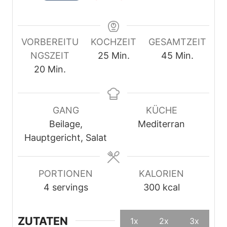
VORBEREITU
KOCHZEIT
GESAMTZEIT
M
M
NGSZEIT
25
Min.
45
Min.
M
i
i
20
Min.
i
n
n
n
u
u
u
t
t
GANG
KÜCHE
t
e
e
Beilage,
Mediterran
e
n
n
Hauptgericht, Salat
n
PORTIONEN
KALORIEN
4
servings
300
kcal
ZUTATEN
1x
2x
3x