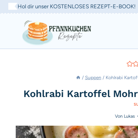
Zum
Hol dir unser KOSTENLOSES REZEPT-E-BOOK!
Inhalt
springen
/
Suppen
/
Kohlrabi Karto
Kohlrabi Kartoffel Moh
S
Von
Lukas