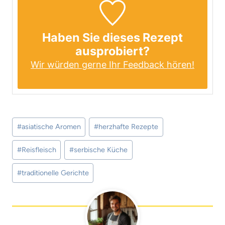
Haben Sie dieses Rezept
ausprobiert?
Wir würden gerne Ihr Feedback hören!
Schlagworte:
#
asiatische Aromen
#
herzhafte Rezepte
#
Reisfleisch
#
serbische Küche
#
traditionelle Gerichte