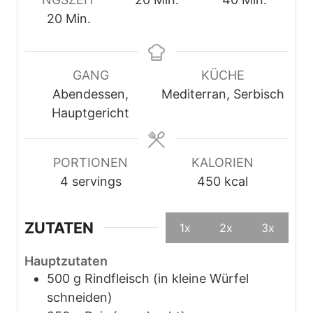
M
i
i
20
Min.
i
n
n
n
u
u
u
t
t
GANG
KÜCHE
t
e
e
Abendessen,
Mediterran, Serbisch
e
n
n
Hauptgericht
n
PORTIONEN
KALORIEN
4
servings
450
kcal
ZUTATEN
1x
2x
3x
Hauptzutaten
500
g
Rindfleisch (in kleine Würfel
schneiden)