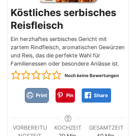
Köstliches serbisches
Reisfleisch
Ein herzhaftes serbisches Gericht mit
zartem Rindfleisch, aromatischen Gewürzen
und Reis, das die perfekte Wahl für
Familienessen oder besondere Anlässe ist.
Noch keine Bewertungen
Print
Pin
Share
VORBEREITU
KOCHZEIT
GESAMTZEIT
M
M
NGSZEIT
20
Min.
40
Min.