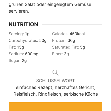
grünen Salat oder eingelegtem Gemüse
servieren.
NUTRITION
Serving:
1
g
Calories:
450
kcal
Carbohydrates:
50
g
Protein:
30
g
Fat:
15
g
Saturated Fat:
5
g
Sodium:
600
mg
Fiber:
3
g
Sugar:
2
g
SCHLÜSSELWORT
einfaches Rezept, herzhaftes Gericht,
Reisfleisch, Rindfleisch, serbische Küche