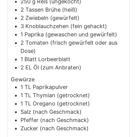
250
g
Reis (ungekocht)
2
Tassen
Brühe (heiß)
2
Zwiebeln (gewürfelt)
3
Knoblauchzehen (fein gehackt)
1
Paprika (gewaschen und gewürfelt)
2
Tomaten (frisch gewürfelt oder aus
Dose)
1
Blatt
Lorbeerblatt
2
EL
Öl (zum Anbraten)
Gewürze
1
TL
Paprikapulver
1
TL
Thymian (getrocknet)
1
TL
Oregano (getrocknet)
Salz (nach Geschmack)
Pfeffer (nach Geschmack)
Zucker (nach Geschmack)