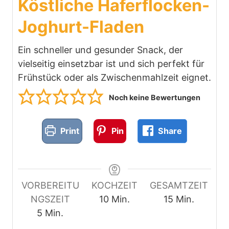
Köstliche Haferflocken-
Joghurt-Fladen
Ein schneller und gesunder Snack, der
vielseitig einsetzbar ist und sich perfekt für
Frühstück oder als Zwischenmahlzeit eignet.
Noch keine Bewertungen
Print
Pin
Share
VORBEREITU
KOCHZEIT
GESAMTZEIT
M
M
NGSZEIT
10
Min.
15
Min.
M
i
i
5
Min.
i
n
n