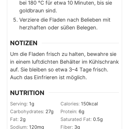
bei 180 °C für etwa 10 Minuten, bis sie
goldbraun sind.
Verziere die Fladen nach Belieben mit
herzhaften oder süßen Belegen.
NOTIZEN
Um die Fladen frisch zu halten, bewahre sie
in einem luftdichten Behälter im Kühlschrank
auf. Sie bleiben so etwa 3–4 Tage frisch.
Auch das Einfrieren ist möglich.
NUTRITION
Serving:
1
g
Calories:
150
kcal
Carbohydrates:
27
g
Protein:
6
g
Fat:
2
g
Saturated Fat:
0.5
g
Sodium:
120
mg
Fiber:
3
g