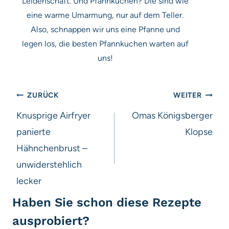
Leidenschaft. Und Pfannkuchen? Die sind wie
eine warme Umarmung, nur auf dem Teller.
Also, schnappen wir uns eine Pfanne und
legen los, die besten Pfannkuchen warten auf
uns!
Beitragsnavigation
ZURÜCK
WEITER
Knusprige Airfryer
Omas Königsberger
panierte
Klopse
Hähnchenbrust –
unwiderstehlich
lecker
Haben Sie schon diese Rezepte
ausprobiert?