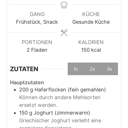
n
u
u
u
t
t
GANG
KÜCHE
t
e
e
Frühstück, Snack
Gesunde Küche
e
n
n
n
PORTIONEN
KALORIEN
2
Fladen
150
kcal
ZUTATEN
1x
2x
3x
Hauptzutaten
200
g
Haferflocken (fein gemahlen)
Können durch andere Mehlsorten
ersetzt werden.
150
g
Joghurt (zimmerwarm)
Griechischer Joghurt verleiht eine