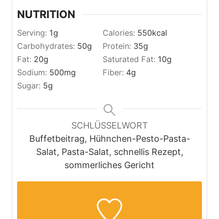
NUTRITION
Serving:
1
g
Calories:
550
kcal
Carbohydrates:
50
g
Protein:
35
g
Fat:
20
g
Saturated Fat:
10
g
Sodium:
500
mg
Fiber:
4
g
Sugar:
5
g
SCHLÜSSELWORT
Buffetbeitrag, Hühnchen-Pesto-Pasta-
Salat, Pasta-Salat, schnellis Rezept,
sommerliches Gericht