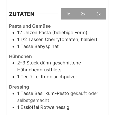
ZUTATEN
1x
2x
3x
Pasta und Gemüse
12
Unzen
Pasta (beliebige Form)
1 1/2
Tassen
Cherrytomaten, halbiert
1
Tasse
Babyspinat
Hühnchen
2–3
Stück
dünn geschnittene
Hähnchenbrustfilets
1
Teelöffel
Knoblauchpulver
Dressing
1
Tasse
Basilikum-Pesto
gekauft oder
selbstgemacht
1
Esslöffel
Rotweinessig