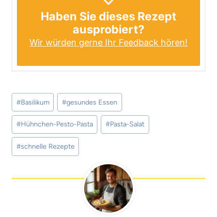
Haben Sie dieses Rezept
ausprobiert?
Wir würden gerne Ihr Feedback hören!
Schlagworte:
#
Basilikum
#
gesundes Essen
#
Hühnchen-Pesto-Pasta
#
Pasta-Salat
#
schnelle Rezepte