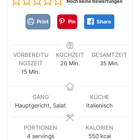
Noch keine Bewertungen
Print
Pin
Share
VORBEREITU
KOCHZEIT
GESAMTZEIT
M
M
NGSZEIT
20
Min.
35
Min.
M
i
i
15
Min.
i
n
n
n
u
u
u
t
t
GANG
KÜCHE
t
e
e
Hauptgericht, Salat
Italienisch
e
n
n
n
PORTIONEN
KALORIEN
4
servings
550
kcal