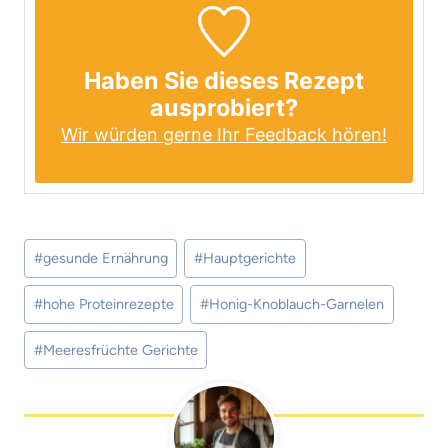
Haben Sie dieses Rezept
ausprobiert?
Wir würden gerne Ihr Feedback hören!
Schlagworte:
#
gesunde Ernährung
#
Hauptgerichte
#
hohe Proteinrezepte
#
Honig-Knoblauch-Garnelen
#
Meeresfrüchte Gerichte