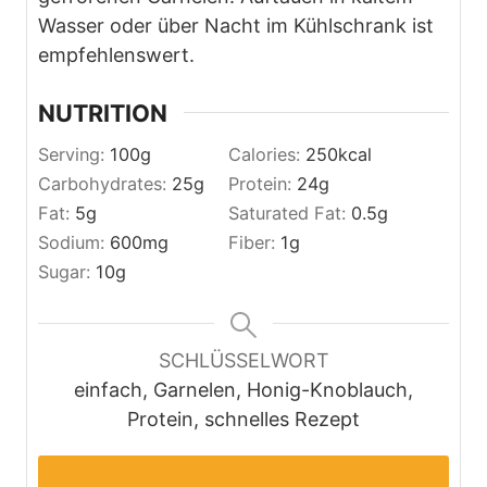
Wasser oder über Nacht im Kühlschrank ist
empfehlenswert.
NUTRITION
Serving:
100
g
Calories:
250
kcal
Carbohydrates:
25
g
Protein:
24
g
Fat:
5
g
Saturated Fat:
0.5
g
Sodium:
600
mg
Fiber:
1
g
Sugar:
10
g
SCHLÜSSELWORT
einfach, Garnelen, Honig-Knoblauch,
Protein, schnelles Rezept