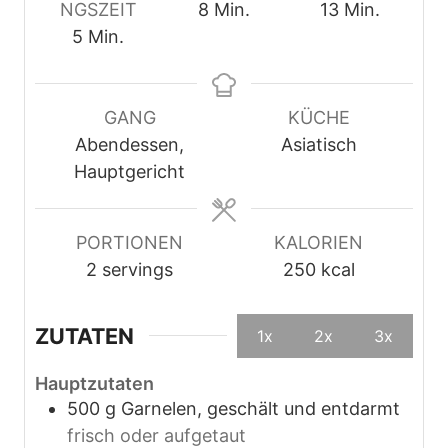
M
M
NGSZEIT
8
Min.
13
Min.
M
i
i
5
Min.
i
n
n
n
u
u
u
t
t
GANG
KÜCHE
t
e
e
Abendessen,
Asiatisch
e
n
n
Hauptgericht
n
PORTIONEN
KALORIEN
2
servings
250
kcal
ZUTATEN
1x
2x
3x
Hauptzutaten
500
g
Garnelen, geschält und entdarmt
frisch oder aufgetaut