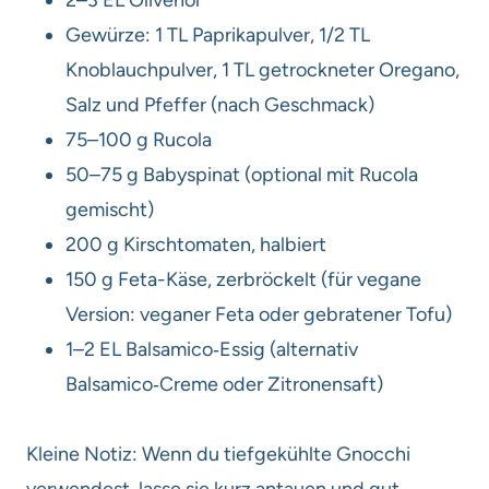
2–3 EL Olivenöl
Gewürze: 1 TL Paprikapulver, 1/2 TL
Knoblauchpulver, 1 TL getrockneter Oregano,
Salz und Pfeffer (nach Geschmack)
75–100 g Rucola
50–75 g Babyspinat (optional mit Rucola
gemischt)
200 g Kirschtomaten, halbiert
150 g Feta-Käse, zerbröckelt (für vegane
Version: veganer Feta oder gebratener Tofu)
1–2 EL Balsamico‑Essig (alternativ
Balsamico‑Creme oder Zitronensaft)
Kleine Notiz: Wenn du tiefgekühlte Gnocchi