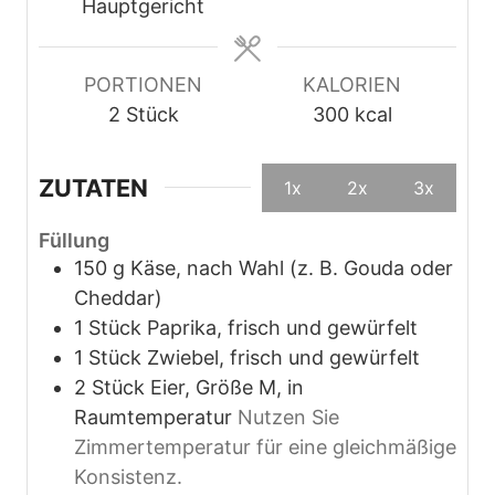
e
n
n
Hauptgericht
n
PORTIONEN
KALORIEN
2
Stück
300
kcal
ZUTATEN
1x
2x
3x
Füllung
150
g
Käse, nach Wahl (z. B. Gouda oder
Cheddar)
1
Stück
Paprika, frisch und gewürfelt
1
Stück
Zwiebel, frisch und gewürfelt
2
Stück
Eier, Größe M, in
Raumtemperatur
Nutzen Sie
Zimmertemperatur für eine gleichmäßige
Konsistenz.