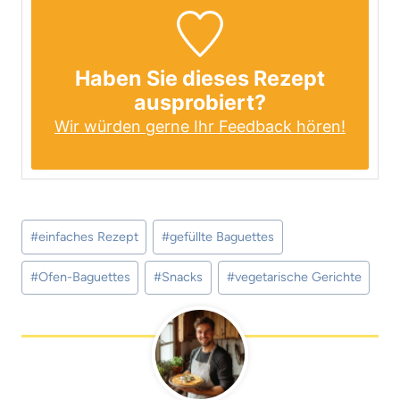
Haben Sie dieses Rezept
ausprobiert?
Wir würden gerne Ihr Feedback hören!
Schlagworte:
#
einfaches Rezept
#
gefüllte Baguettes
#
Ofen-Baguettes
#
Snacks
#
vegetarische Gerichte