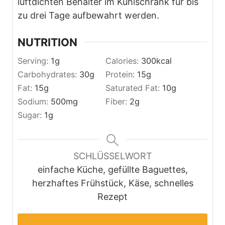
luftdichten Behälter im Kühlschrank für bis
zu drei Tage aufbewahrt werden.
NUTRITION
Serving:
1
g
Calories:
300
kcal
Carbohydrates:
30
g
Protein:
15
g
Fat:
15
g
Saturated Fat:
10
g
Sodium:
500
mg
Fiber:
2
g
Sugar:
1
g
SCHLÜSSELWORT
einfache Küche, gefüllte Baguettes,
herzhaftes Frühstück, Käse, schnelles
Rezept