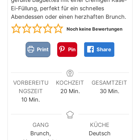
Ei-Füllung, perfekt für ein schnelles
Abendessen oder einen herzhaften Brunch.
Noch keine Bewertungen
Print
Pin
Share
VORBEREITU
KOCHZEIT
GESAMTZEIT
M
M
NGSZEIT
20
Min.
30
Min.
M
i
i
10
Min.
i
n
n
n
u
u
u
t
t
GANG
KÜCHE
t
e
e
Brunch,
Deutsch