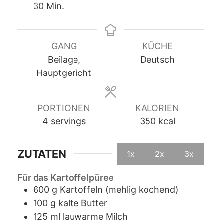
M
i
t
i
30
Min.
i
n
u
n
n
u
n
u
u
t
d
t
GANG
KÜCHE
t
e
e
e
Beilage,
Deutsch
e
n
n
Hauptgericht
n
PORTIONEN
KALORIEN
4
servings
350
kcal
ZUTATEN
1x
2x
3x
Für das Kartoffelpüree
600
g
Kartoffeln (mehlig kochend)
100
g
kalte Butter
125
ml
lauwarme Milch