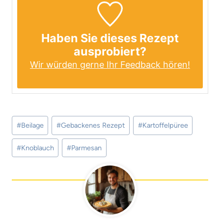
Haben Sie dieses Rezept
ausprobiert?
Wir würden gerne Ihr Feedback hören!
Schlagworte:
#
Beilage
#
Gebackenes Rezept
#
Kartoffelpüree
#
Knoblauch
#
Parmesan