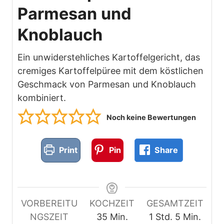
Parmesan und
Knoblauch
Ein unwiderstehliches Kartoffelgericht, das
cremiges Kartoffelpüree mit dem köstlichen
Geschmack von Parmesan und Knoblauch
kombiniert.
Noch keine Bewertungen
Print
Pin
Share
VORBEREITU
KOCHZEIT
GESAMTZEIT
M
S
M
NGSZEIT
35
Min.
1
Std.
5
Min.