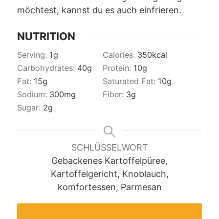
möchtest, kannst du es auch einfrieren.
NUTRITION
Serving:
1
g
Calories:
350
kcal
Carbohydrates:
40
g
Protein:
10
g
Fat:
15
g
Saturated Fat:
10
g
Sodium:
300
mg
Fiber:
3
g
Sugar:
2
g
SCHLÜSSELWORT
Gebackenes Kartoffelpüree,
Kartoffelgericht, Knoblauch,
komfortessen, Parmesan