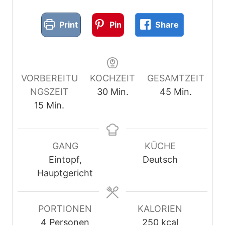
Print
Pin
Share
VORBEREITU
KOCHZEIT
GESAMTZEIT
M
M
NGSZEIT
30
Min.
45
Min.
M
i
i
15
Min.
i
n
n
n
u
u
u
t
t
GANG
KÜCHE
t
e
e
Eintopf,
Deutsch
e
n
n
Hauptgericht
n
PORTIONEN
KALORIEN
4
Personen
250
kcal