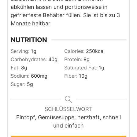
abkühlen lassen und portionsweise in
gefrierfeste Behälter füllen. Sie ist bis zu 3
Monate haltbar.
NUTRITION
Serving:
1
g
Calories:
250
kcal
Carbohydrates:
40
g
Protein:
8
g
Fat:
8
g
Saturated Fat:
1
g
Sodium:
600
mg
Fiber:
10
g
Sugar:
5
g
SCHLÜSSELWORT
Eintopf, Gemüsesuppe, herzhaft, schnell
und einfach