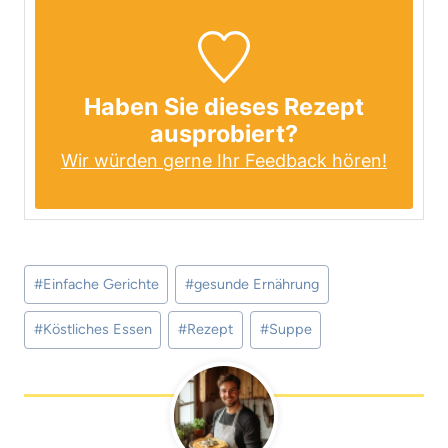
Haben Sie dieses Rezept
ausprobiert?
Wir würden gerne Ihr Feedback hören!
Schlagworte:
#
Einfache Gerichte
#
gesunde Ernährung
#
Köstliches Essen
#
Rezept
#
Suppe