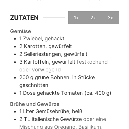
ZUTATEN
1x
2x
3x
Gemüse
1
Zwiebel, gehackt
2
Karotten, gewürfelt
2
Selleriestangen, gewürfelt
3
Kartoffeln, gewürfelt
festkochend
oder vorwiegend
200
g
grüne Bohnen, in Stücke
geschnitten
1
Dose
gehackte Tomaten (ca. 400 g)
Brühe und Gewürze
1
Liter
Gemüsebrühe, heiß
2
TL
italienische Gewürze
oder eine
Mischung aus Oregano, Basilikum,