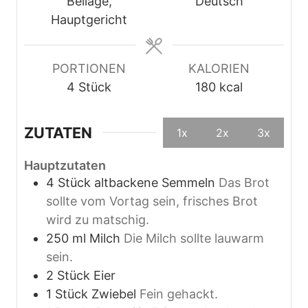
t
e
e
Beilage,
Deutsch
e
n
n
Hauptgericht
n
PORTIONEN
KALORIEN
4
Stück
180
kcal
ZUTATEN
1x
2x
3x
Hauptzutaten
4
Stück
altbackene Semmeln
Das Brot
sollte vom Vortag sein, frisches Brot
wird zu matschig.
250
ml
Milch
Die Milch sollte lauwarm
sein.
2
Stück
Eier
1
Stück
Zwiebel
Fein gehackt.