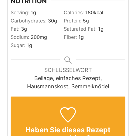
NUTRITION
Serving:
1
g
Calories:
180
kcal
Carbohydrates:
30
g
Protein:
5
g
Fat:
3
g
Saturated Fat:
1
g
Sodium:
200
mg
Fiber:
1
g
Sugar:
1
g
SCHLÜSSELWORT
Beilage, einfaches Rezept,
Hausmannskost, Semmelknödel
Haben Sie dieses Rezept