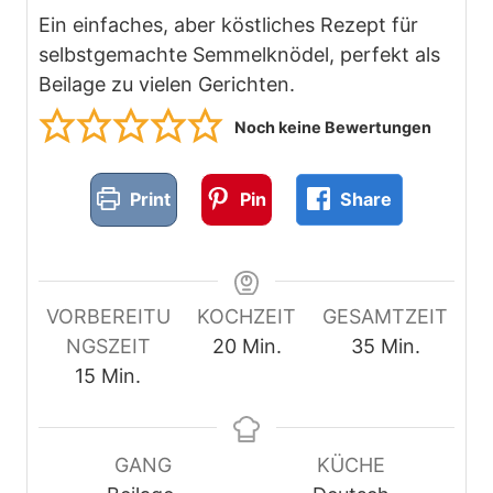
Ein einfaches, aber köstliches Rezept für
selbstgemachte Semmelknödel, perfekt als
Beilage zu vielen Gerichten.
Noch keine Bewertungen
Print
Pin
Share
VORBEREITU
KOCHZEIT
GESAMTZEIT
M
M
NGSZEIT
20
Min.
35
Min.
M
i
i
15
Min.
i
n
n
n
u
u
u
t
t
GANG
KÜCHE