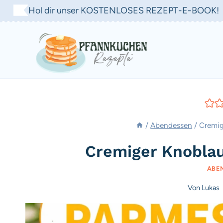
Zum
Hol dir unser KOSTENLOSES REZEPT-E-BOOK!
Inhalt
springen
/
Abendessen
/
Cremig
Cremiger Knobla
ABE
Von
Lukas