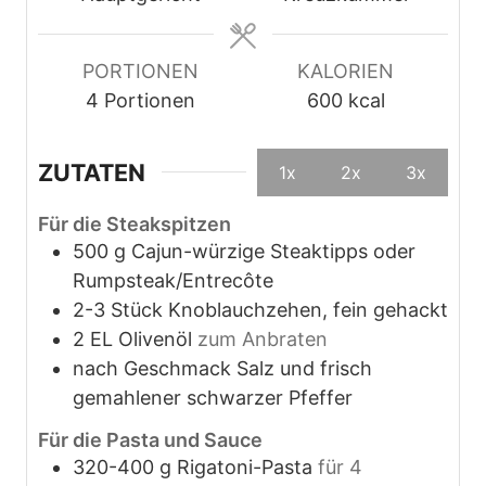
n
PORTIONEN
KALORIEN
4
Portionen
600
kcal
ZUTATEN
1x
2x
3x
Für die Steakspitzen
500
g
Cajun-würzige Steaktipps oder
Rumpsteak/Entrecôte
2-3
Stück
Knoblauchzehen, fein gehackt
2
EL
Olivenöl
zum Anbraten
nach Geschmack
Salz und frisch
gemahlener schwarzer Pfeffer
Für die Pasta und Sauce
320-400
g
Rigatoni-Pasta
für 4