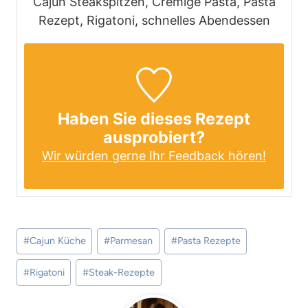
Cajun Steakspitzen, Cremige Pasta, Pasta
Rezept, Rigatoni, schnelles Abendessen
Haben Sie dieses Rezept
ausprobiert?
Wir würden gerne Ihr Feedback hören!
Schlagworte:
#
Cajun Küche
#
Parmesan
#
Pasta Rezepte
#
Rigatoni
#
Steak-Rezepte