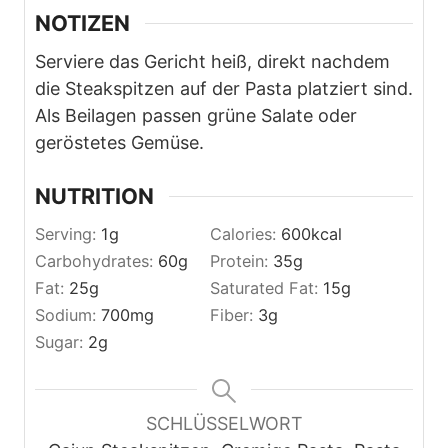
NOTIZEN
Serviere das Gericht heiß, direkt nachdem
die Steakspitzen auf der Pasta platziert sind.
Als Beilagen passen grüne Salate oder
geröstetes Gemüse.
NUTRITION
Serving:
1
g
Calories:
600
kcal
Carbohydrates:
60
g
Protein:
35
g
Fat:
25
g
Saturated Fat:
15
g
Sodium:
700
mg
Fiber:
3
g
Sugar:
2
g
SCHLÜSSELWORT