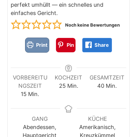
perfekt umhüllt — ein schnelles und
einfaches Gericht.
Noch keine Bewertungen
Print
Pin
Share
VORBEREITU
KOCHZEIT
GESAMTZEIT
M
M
NGSZEIT
25
Min.
40
Min.
M
i
i
15
Min.
i
n
n
n
u
u
u
t
t
GANG
KÜCHE
t
e
e
Abendessen,
Amerikanisch,
e
n
n
Hauptgericht
Kreuzkümmel