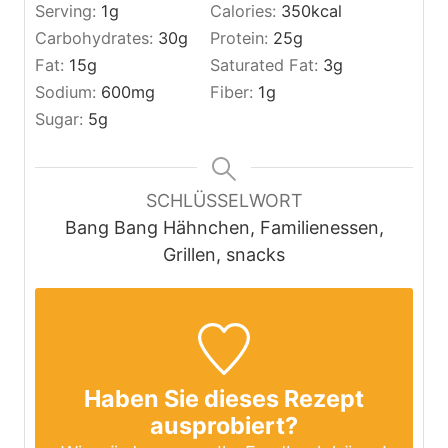
Serving:
1
g
Calories:
350
kcal
Carbohydrates:
30
g
Protein:
25
g
Fat:
15
g
Saturated Fat:
3
g
Sodium:
600
mg
Fiber:
1
g
Sugar:
5
g
SCHLÜSSELWORT
Bang Bang Hähnchen, Familienessen,
Grillen, snacks
Haben Sie dieses Rezept
ausprobiert?