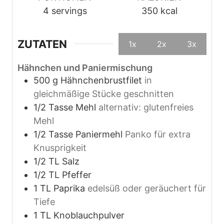
4
servings
350
kcal
ZUTATEN
1x
2x
3x
Hähnchen und Paniermischung
500
g
Hähnchenbrustfilet
in
gleichmäßige Stücke geschnitten
1/2
Tasse
Mehl
alternativ: glutenfreies
Mehl
1/2
Tasse
Paniermehl
Panko für extra
Knusprigkeit
1/2
TL
Salz
1/2
TL
Pfeffer
1
TL
Paprika
edelsüß oder geräuchert für
Tiefe
1
TL
Knoblauchpulver