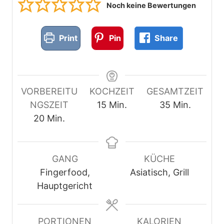
Noch keine Bewertungen
Print
Pin
Share
VORBEREITU
KOCHZEIT
GESAMTZEIT
M
M
NGSZEIT
15
Min.
35
Min.
M
i
i
20
Min.
i
n
n
n
u
u
u
t
t
GANG
KÜCHE
t
e
e
Fingerfood,
Asiatisch, Grill
e
n
n
Hauptgericht
n
PORTIONEN
KALORIEN