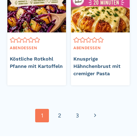
ABENDESSEN
ABENDESSEN
Köstliche Rotkohl
Knusprige
Pfanne mit Kartoffeln
Hähnchenbrust mit
cremiger Pasta
Seitennavigation
Nächste
1
2
3
Seite