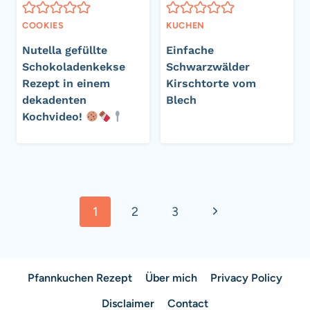
COOKIES
KUCHEN
Nutella gefüllte
Einfache
Schokoladenkekse
Schwarzwälder
Rezept in einem
Kirschtorte vom
dekadenten
Blech
Kochvideo!
Seitennavigation
Nächste
1
2
3
Seite
Pfannkuchen Rezept
Über mich
Privacy Policy
Disclaimer
Contact