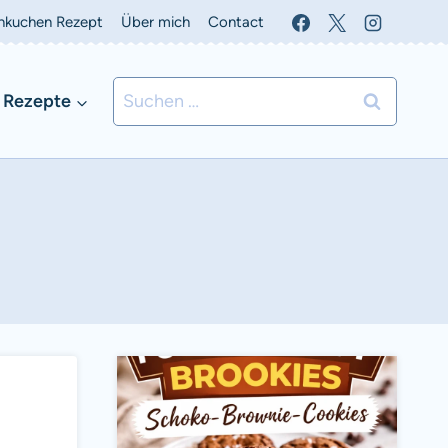
nkuchen Rezept
Über mich
Contact
Suchen
 Rezepte
nach: