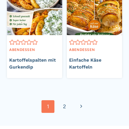
ABENDESSEN
ABENDESSEN
Kartoffelspalten mit
Einfache Käse
Gurkendip
Kartoffeln
Seitennavigation
Nächste
1
2
Seite