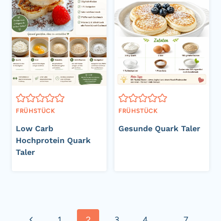
FRÜHSTÜCK
FRÜHSTÜCK
Low Carb
Gesunde Quark Taler
Hochprotein Quark
Taler
Seitennavigation
Vorherige
1
2
3
4
…
7