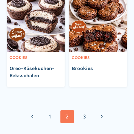
COOKIES
COOKIES
Oreo-Käsekuchen-
Brookies
Keksschalen
Seitennavigation
Vorherige
Nächste
1
2
3
Seite
Seite